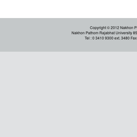
Copyright © 2012 Nakhon Pa
Nakhon Pathom Rajabhat University 
Tel : 0 3410 9300 ext. 3480 Fa